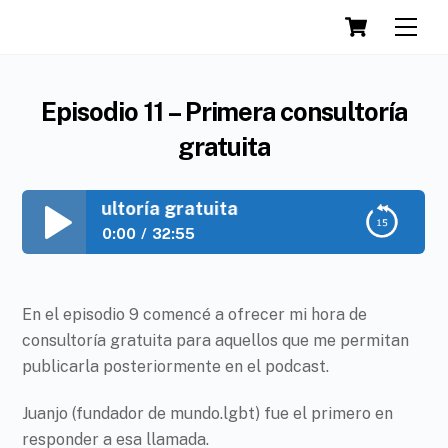
Cart
Skip
Men
to
content
Episodio 11 – Primera consultoría
gratuita
imera consultoría gratuita
0:00
32:55
Episodio 11 – Primera consultoría gratuita
Play /
En el episodio 9 comencé a ofrecer mi hora de
consultoría gratuita para aquellos que me permitan
publicarla posteriormente en el podcast.
Juanjo (fundador de mundo.lgbt) fue el primero en
responder a esa llamada.